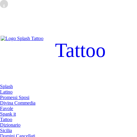
g
Tattoo
Splash
Latino
Promessi Sposi
Divina Commedia
Favole
Spank it
Tattoo
Dizionario
Sicilia
Domini Cancellati