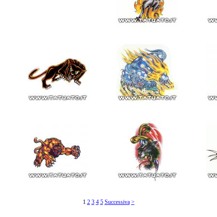
1
2
3
4
5
Successiva
>