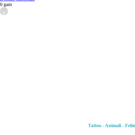
0 gam
g
Tattoo - Animali - Felin