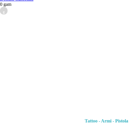
0 gam
g
Tattoo - Armi - Pistola