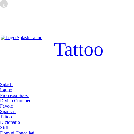
g
Tattoo
Splash
Latino
Promessi Sposi
Divina Commedia
Favole
Spank it
Tattoo
Dizionario
Sicilia
Domini Cancellati