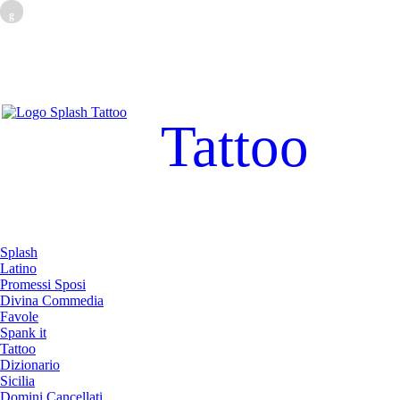
g
Tattoo
Splash
Latino
Promessi Sposi
Divina Commedia
Favole
Spank it
Tattoo
Dizionario
Sicilia
Domini Cancellati