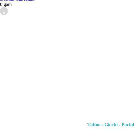
0 gam
g
Tattoo - Giochi - Porta