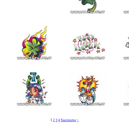
1
2
3
4
Successiva
>