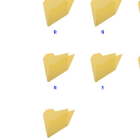
p
q
u
v