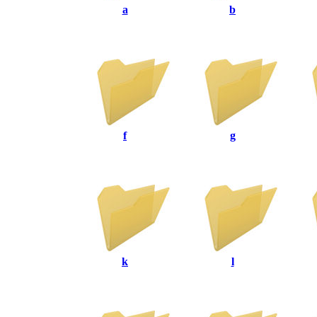
a
b
f
g
k
l