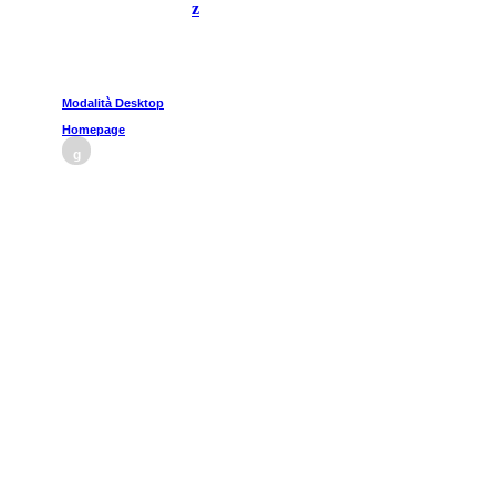
z
Modalità Desktop
Homepage
g