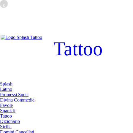
g
Tattoo
Splash
Latino
Promessi Sposi
Divina Commedia
Favole
Spank it
Tattoo
Dizionario
Sicilia
Domini Cancellati