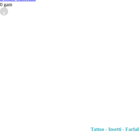
0 gam
g
Tattoo - Insetti - Farfal