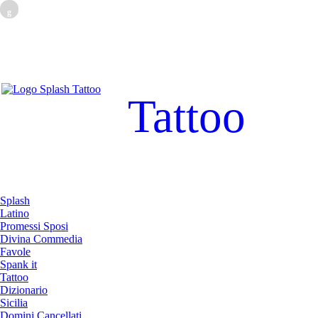
g
Tattoo
Splash
Latino
Promessi Sposi
Divina Commedia
Favole
Spank it
Tattoo
Dizionario
Sicilia
Domini Cancellati