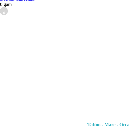
0 gam
g
Tattoo - Mare - Orca