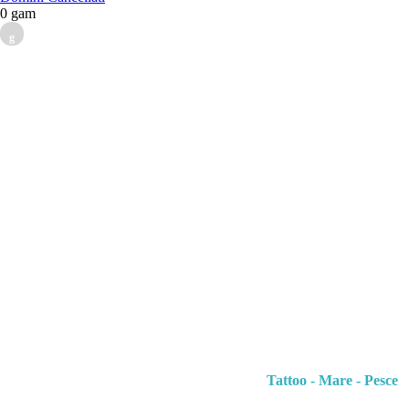
0 gam
g
Tattoo - Mare - Pesce