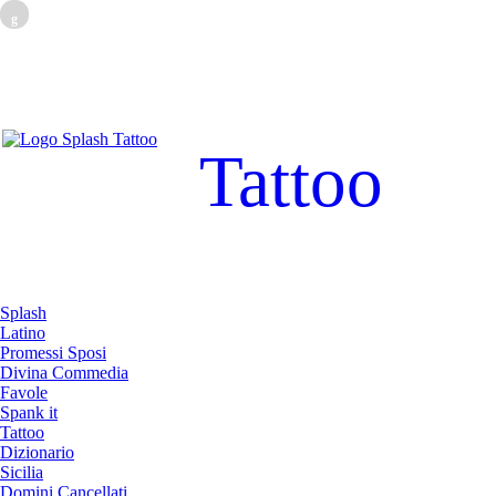
g
Tattoo
Splash
Latino
Promessi Sposi
Divina Commedia
Favole
Spank it
Tattoo
Dizionario
Sicilia
Domini Cancellati